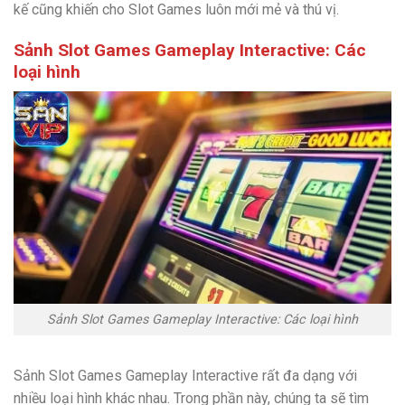
kế cũng khiến cho Slot Games luôn mới mẻ và thú vị.
Sảnh Slot Games Gameplay Interactive: Các
loại hình
Sảnh Slot Games Gameplay Interactive: Các loại hình
Sảnh Slot Games Gameplay Interactive rất đa dạng với
nhiều loại hình khác nhau. Trong phần này, chúng ta sẽ tìm