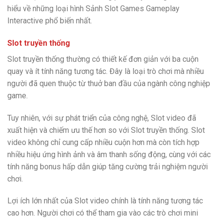
hiểu về những loại hình Sảnh Slot Games Gameplay
Interactive phổ biến nhất.
Slot truyền thống
Slot truyền thống thường có thiết kế đơn giản với ba cuộn
quay và ít tính năng tương tác. Đây là loại trò chơi mà nhiều
người đã quen thuộc từ thuở ban đầu của ngành công nghiệp
game.
Tuy nhiên, với sự phát triển của công nghệ, Slot video đã
xuất hiện và chiếm ưu thế hơn so với Slot truyền thống. Slot
video không chỉ cung cấp nhiều cuộn hơn mà còn tích hợp
nhiều hiệu ứng hình ảnh và âm thanh sống động, cùng với các
tính năng bonus hấp dẫn giúp tăng cường trải nghiệm người
chơi.
Lợi ích lớn nhất của Slot video chính là tính năng tương tác
cao hơn. Người chơi có thể tham gia vào các trò chơi mini