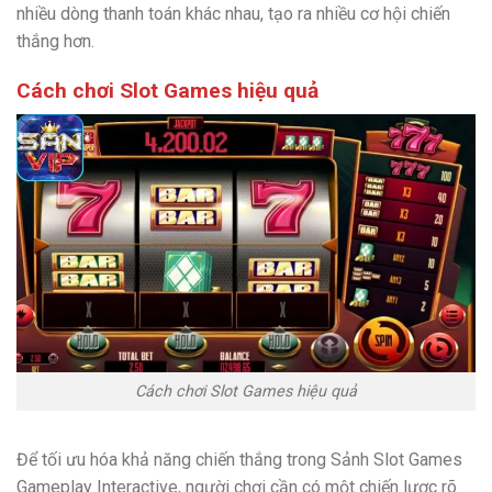
nhiều dòng thanh toán khác nhau, tạo ra nhiều cơ hội chiến
thắng hơn.
Cách chơi Slot Games hiệu quả
Cách chơi Slot Games hiệu quả
Để tối ưu hóa khả năng chiến thắng trong Sảnh Slot Games
Gameplay Interactive, người chơi cần có một chiến lược rõ