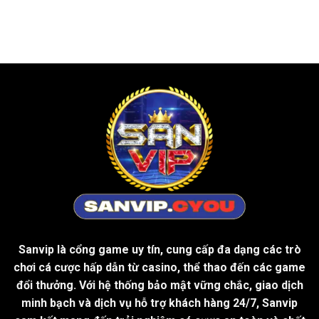
Giới
SV66
C3
thiệu
Lựa
Châu
rikvip
Chọn
Âu
–
An
Tượng
Tâm
đài
Cho
game
Người
bài
Chơi
uy
Cược
tín
Online
nhất
Sanvip
là cổng game uy tín, cung cấp đa dạng các trò
chơi cá cược hấp dẫn từ casino, thể thao đến các game
đổi thưởng. Với hệ thống bảo mật vững chắc, giao dịch
minh bạch và dịch vụ hỗ trợ khách hàng 24/7, Sanvip