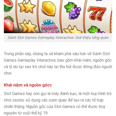
Sảnh Slot Games Gameplay Interactive: Giới thiệu tổng quan
Trong phần này, chúng ta sẽ khám phá sâu hơn về Sảnh Slot
Games Gameplay Interactive, bao gồm khái niệm, nguồn gốc
và lý do tại sao trò chơi này lại thu hút được đông đảo người
chơi.
Khái niệm và nguồn gốcc
Slot Games hay còn gọi là máy đánh bạc, là một loại hình trò
chơi casino sử dụng các cuộn quay để tạo ra các tổ hợp
chiến thắng. Nguồn gốc của Slot Games có thể được truy
nguyên từ cuối thế kỷ 19 .