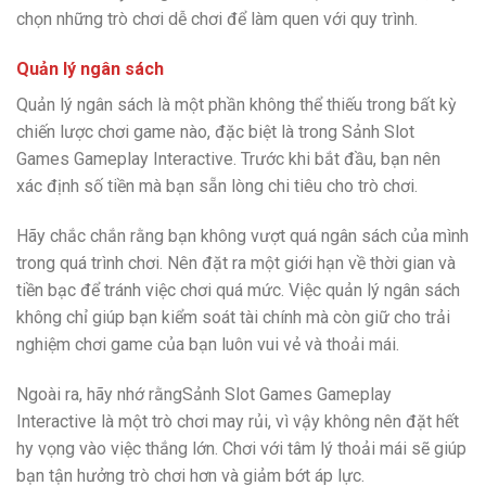
chọn những trò chơi dễ chơi để làm quen với quy trình.
Quản lý ngân sách
Quản lý ngân sách là một phần không thể thiếu trong bất kỳ
chiến lược chơi game nào, đặc biệt là trong Sảnh Slot
Games Gameplay Interactive. Trước khi bắt đầu, bạn nên
xác định số tiền mà bạn sẵn lòng chi tiêu cho trò chơi.
Hãy chắc chắn rằng bạn không vượt quá ngân sách của mình
trong quá trình chơi. Nên đặt ra một giới hạn về thời gian và
tiền bạc để tránh việc chơi quá mức. Việc quản lý ngân sách
không chỉ giúp bạn kiểm soát tài chính mà còn giữ cho trải
nghiệm chơi game của bạn luôn vui vẻ và thoải mái.
Ngoài ra, hãy nhớ rằngSảnh Slot Games Gameplay
Interactive là một trò chơi may rủi, vì vậy không nên đặt hết
hy vọng vào việc thắng lớn. Chơi với tâm lý thoải mái sẽ giúp
bạn tận hưởng trò chơi hơn và giảm bớt áp lực.