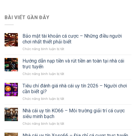
BÀI VIẾT GẦN ĐÂY
Bảo mật tài khoản cá cược – Những điều người
chơi nhất thiết phải biết
Chức năng bình luận bị tắt
ở
Bảo
mật
Hướng dẫn nạp tiền và rút tiền an toàn tại nhà cái
tài
trực tuyến
khoản
Chức năng bình luận bị tắt
ở
cá
Hướng
cược
dẫn
Tiêu chí đánh giá nhà cái uy tín 2026 – Người chơi
–
nạp
Những
cần biết gì?
tiền
điều
Chức năng bình luận bị tắt
ở
và
người
Tiêu
rút
chơi
chí
Nhà cái uy tín KO66 – Môi trường giải trí cá cược
tiền
nhất
đánh
an
siêu minh bạch
thiết
giá
toàn
phải
Chức năng bình luận bị tắt
ở
nhà
tại
biết
Nhà
cái
nhà
cái
Nhà cái uy tín Xoso66 – Địa chỉ cá cược trực tuyến
uy
cái