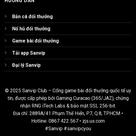
HƯỚNG DẪN
Bắn cá đổi thưởng
Nổ hũ đổi thưởng
Game bài đổi thưởng
Tải app Sanvip
Đại lý Sanvip
© 2025 Sanvip Club – Cổng game bài đổi thưởng quốc tế uy
tín, được cấp phép bởi Gaming Curacao (365/JAZ), chứng
nhận RNG iTech Labs & bảo mật SSL 256-bit.
Địa chỉ: 2889A/41 Phạm Thế Hiển, P.7, Q.8, TP.HCM •
Hotline: 0867 422 567 • zjs.us.com
#Sanvip #sanvipcyou