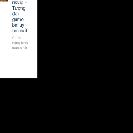
rikvip –
SV66
Tượng
Lựa
đài
Chọn
game
An
bài uy
Tâm
tín nhất
Cho
Người
Chức
Chơi
năng bình
Cược
luận bị tắt
ở
Online
Giới
thiệu
rikvip
–
Tượng
đài
game
bài
uy
tín
nhất