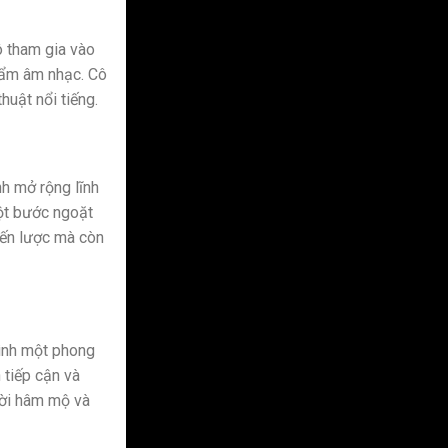
ô tham gia vào
hẩm âm nhạc. Cô
huật nổi tiếng.
nh mở rộng lĩnh
ột bước ngoặt
iến lược mà còn
mình một phong
 tiếp cận và
ười hâm mộ và