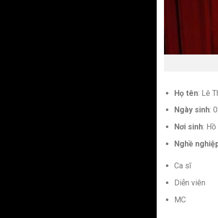
Họ tên
: Lê T
Ngày sinh
: 
Nơi sinh
: Hồ
Nghề nghiệ
Ca sĩ
Diễn viên
MC