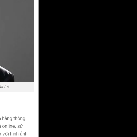
il Lê
h hàng thông
 online, sử
 với hình ảnh