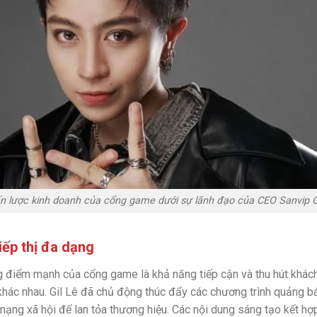
n lược kinh doanh của cổng game dưới sự lãnh đạo của CEO Sanvip G
iếp thị đa dạng
 điểm mạnh của cổng game là khả năng tiếp cận và thu hút khác
khác nhau. Gil Lê đã chủ động thúc đẩy các chương trình quảng bá
ng xã hội để lan tỏa thương hiệu. Các nội dung sáng tạo kết hợp