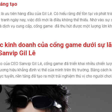
sáng tạo
là ưu tiên hàng đầu của Gil Lê. Cô hiểu rằng để tồn tại và phát triể
tranh ngày nay, việc đổi mới là điều không thể thiếu. Nhờ vào sự 
 dịch vụ cung cấp, cổng game đã thu hút được một lượng lớn kh
c kinh doanh của cổng game dưới sự l
anvip Gil Lê
o của CEO Sanvip Gil Lê, cổng game đã triển khai nhiều chiến lư
ơng hiệu khẳng định vị thế của mình trên thị trường. Bằng cách k
rực tuyến, nền tảng đã tạo ra một trải nghiệm thú vị cho người chơi