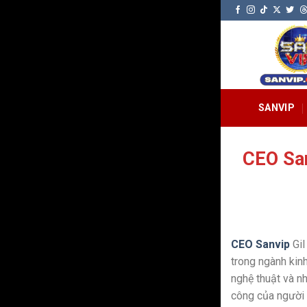
Bỏ
qua
nội
dung
SANVIP
CEO Sa
CEO Sanvip
Gil
trong ngành kin
nghệ thuật và nh
công của người 