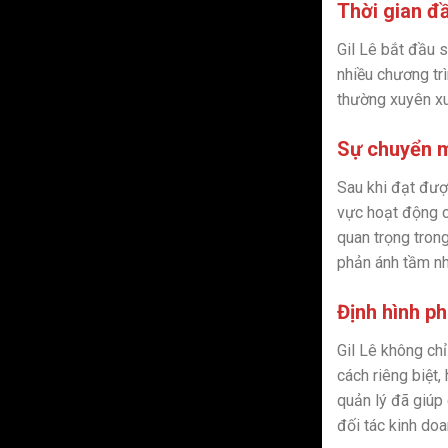
Thời gian đ
Gil Lê bắt đầu 
nhiều chương tr
thường xuyên xuấ
Sự chuyển m
Sau khi đạt được
vực hoạt động c
quan trọng tron
phản ánh tầm nh
Định hình p
Gil Lê không ch
cách riêng biệt
quản lý đã giúp
đối tác kinh doa