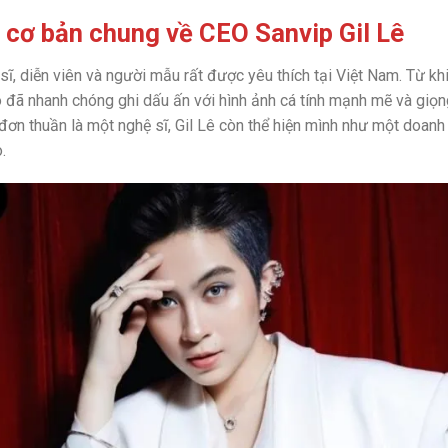
 cơ bản chung về CEO Sanvip Gil Lê
 sĩ, diễn viên và người mẫu rất được yêu thích tại Việt Nam. Từ k
cô đã nhanh chóng ghi dấu ấn với hình ảnh cá tính mạnh mẽ và giọn
đơn thuần là một nghệ sĩ, Gil Lê còn thể hiện mình như một doanh
.