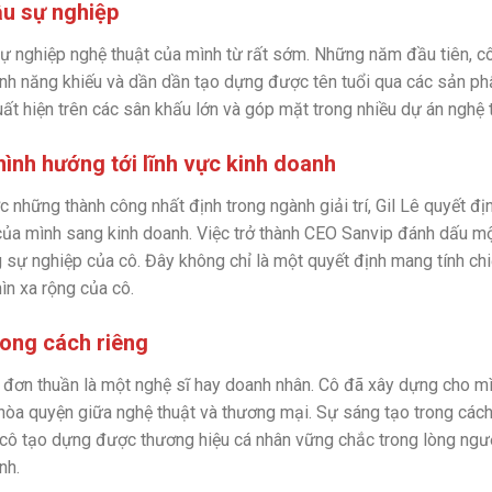
ầu sự nghiệp
sự nghiệp nghệ thuật của mình từ rất sớm. Những năm đầu tiên, c
ình năng khiếu và dần dần tạo dựng được tên tuổi qua các sản p
t hiện trên các sân khấu lớn và góp mặt trong nhiều dự án nghệ t
ình hướng tới lĩnh vực kinh doanh
 những thành công nhất định trong ngành giải trí, Gil Lê quyết đị
ủa mình sang kinh doanh. Việc trở thành CEO Sanvip đánh dấu m
g sự nghiệp của cô. Đây không chỉ là một quyết định mang tính ch
ìn xa rộng của cô.
hong cách riêng
ỉ đơn thuần là một nghệ sĩ hay doanh nhân. Cô đã xây dựng cho 
, hòa quyện giữa nghệ thuật và thương mại. Sự sáng tạo trong cách
 cô tạo dựng được thương hiệu cá nhân vững chắc trong lòng ng
nh.