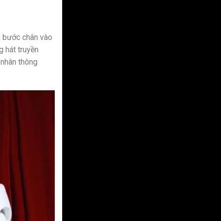
hi bước chân vào
g hát truyền
 nhân thông