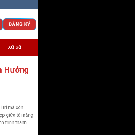
ĐĂNG KÝ
O
XỔ SỐ
h Hưởng
i trí mà còn
ợp giữa tài năng
h trình thành