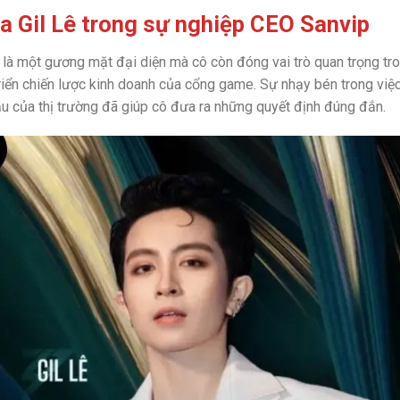
ủa Gil Lê trong sự nghiệp CEO Sanvip
ỉ là một gương mặt đại diện mà cô còn đóng vai trò quan trọng tro
riển chiến lược kinh doanh của cổng game. Sự nhạy bén trong việ
u của thị trường đã giúp cô đưa ra những quyết định đúng đắn.