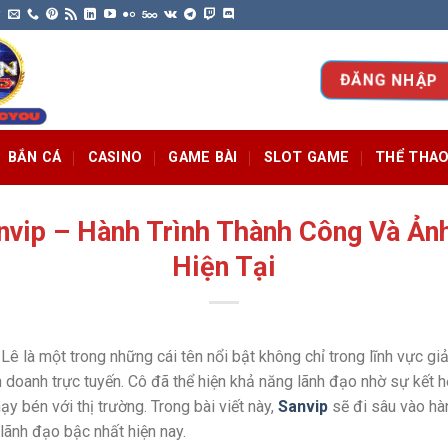
ĐĂNG NHẬP
BẮN CÁ
CASINO
GAME BÀI
SLOT GAME
THỂ THA
nvip – Hành Trình Thành Công Và Ản
Hiện Tại
 Lê là một trong những cái tên nổi bật không chỉ trong lĩnh vực giả
h doanh trực tuyến.
Cô đã thể hiện khả năng lãnh đạo nhờ sự kết h
ạy bén với thị trường
. Trong bài viết này,
Sanvip
sẽ đi sâu vào hàn
lãnh đạo bậc nhất hiện nay.