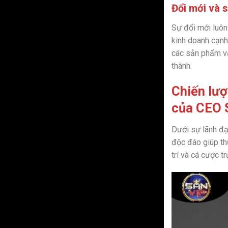
Đổi mới và 
Sự đổi mới luôn 
kinh doanh cạnh 
các sản phẩm và
thành.
Chiến lượ
của CEO S
Dưới sự lãnh đạ
độc đáo giúp thư
trí và cá cược t