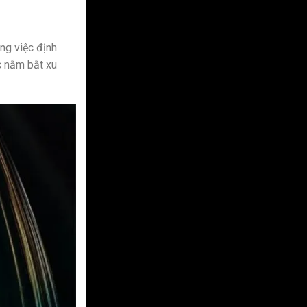
ng việc định
c nắm bắt xu